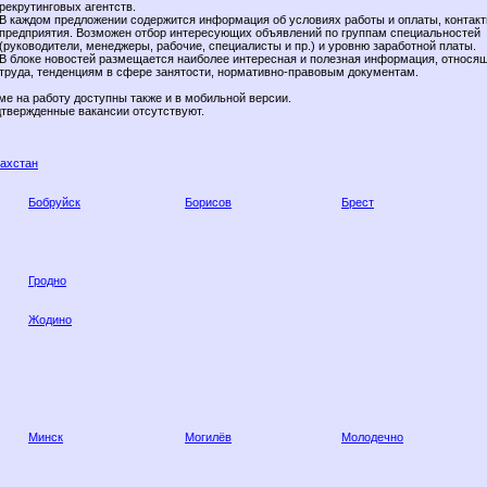
рекрутинговых агентств.
В каждом предложении содержится информация об условиях работы и оплаты, контак
предприятия. Возможен отбор интересующих объявлений по группам специальностей
(руководители, менеджеры, рабочие, специалисты и пр.) и уровню заработной платы.
В блоке новостей размещается наиболее интересная и полезная информация, относящ
труда, тенденциям в сфере занятости, нормативно-правовым документам.
ме на работу доступны также и в мобильной версии.
твержденные вакансии отсутствуют.
захстан
Бобруйск
Борисов
Брест
Гродно
Жодино
Минск
Могилёв
Молодечно