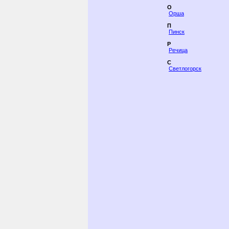
О
Орша
П
Пинск
Р
Речица
С
Светлогорск