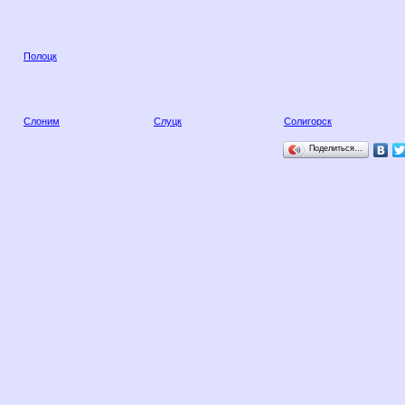
Полоцк
Слоним
Слуцк
Солигорск
Поделиться…