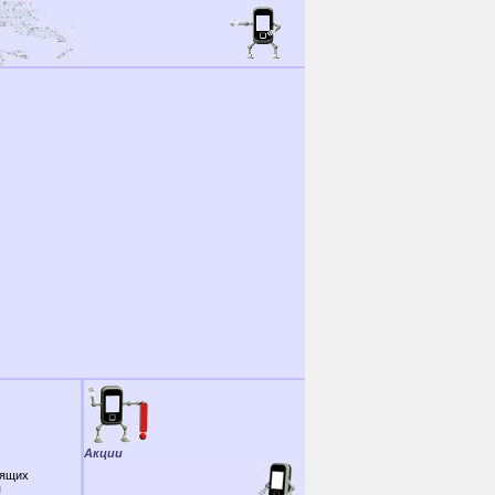
Акции
дящих
я