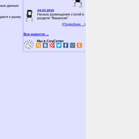
тные данные
24.03.2010
Начало размещения статей в
аяся к рынку
разделе "Вакансии"
(
Подробнее ...
)
Все новости ...
Мы в СоцСетях: