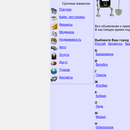
Срочные вакансии
Покупки
Кафе, рестораны
Финансы
Все объявления о прие
В настоящее время под
Медицина
Недвижимость
Выберите Ваш город
Россия
Беларусь
Ка
Авто
Б
Барановичи
Услуги
В
Досуг
Витебск
Туризм
Г
Гомель
Контакты
Ж
Жлобин
К
Кобрин
Л
Лида
М
Мазыр
Н
Новополоцк