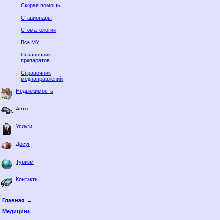
Скорая помощь
Стационары
Стоматологии
Все МУ
Справочник
препаратов
Справочник
меднаправлений
Недвижимость
Авто
Услуги
Досуг
Туризм
Контакты
Главная
→
Медицина