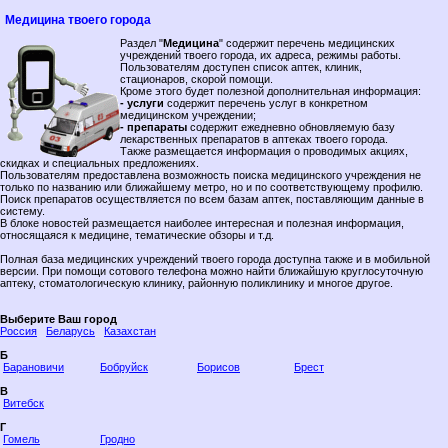
Медицина твоего города
Раздел "
Медицина
" содержит перечень медицинских
учреждений твоего города, их адреса, режимы работы.
Пользователям доступен список аптек, клиник,
стационаров, скорой помощи.
Кроме этого будет полезной дополнительная информация:
- услуги
содержит перечень услуг в конкретном
медицинском учреждении;
- препараты
содержит ежедневно обновляемую базу
лекарственных препаратов в аптеках твоего города.
Также размещается информация о проводимых акциях,
скидках и специальных предложениях.
Пользователям предоставлена возможность поиска медицинского учреждения не
только по названию или ближайшему метро, но и по соответствующему профилю.
Поиск препаратов осуществляется по всем базам аптек, поставляющим данные в
систему.
В блоке новостей размещается наиболее интересная и полезная информация,
относящаяся к медицине, тематические обзоры и т.д.
Полная база медицинских учреждений твоего города доступна также и в мобильной
версии. При помощи сотового телефона можно найти ближайшую круглосуточную
аптеку, стоматологическую клинику, районную поликлинику и многое другое.
Выберите Ваш город
Россия
Беларусь
Казахстан
Б
Барановичи
Бобруйск
Борисов
Брест
В
Витебск
Г
Гомель
Гродно