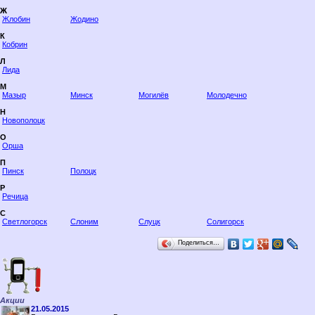
Ж
Жлобин
Жодино
К
Кобрин
Л
Лида
М
Мазыр
Минск
Могилёв
Молодечно
Н
Новополоцк
О
Орша
П
Пинск
Полоцк
Р
Речица
С
Светлогорск
Слоним
Слуцк
Солигорск
Поделиться…
Акции
21.05.2015