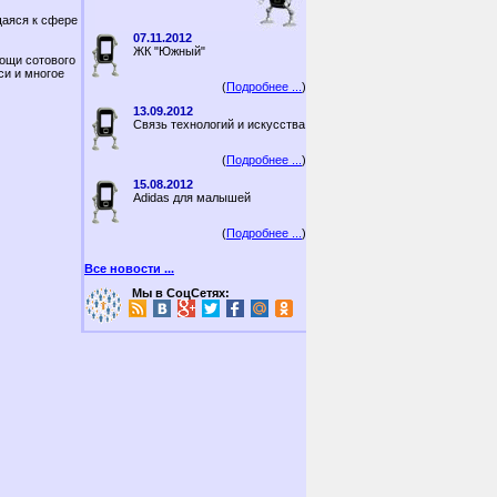
щаяся к сфере
07.11.2012
ЖК "Южный"
мощи сотового
си и многое
(
Подробнее ...
)
13.09.2012
Связь технологий и искусства
(
Подробнее ...
)
15.08.2012
Adidas для малышей
(
Подробнее ...
)
Все новости ...
Мы в СоцСетях: