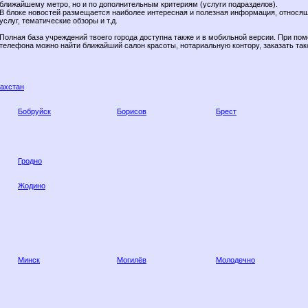
ближайшему метро, но и по дополнительным критериям (услуги подразделов).
В блоке новостей размещается наиболее интересная и полезная информация, относя
услуг, тематические обзоры и т.д.
Полная база учреждений твоего города доступна также и в мобильной версии. При по
телефона можно найти ближайший салон красоты, нотариальную контору, заказать так
захстан
Бобруйск
Борисов
Брест
Гродно
Жодино
Минск
Могилёв
Молодечно