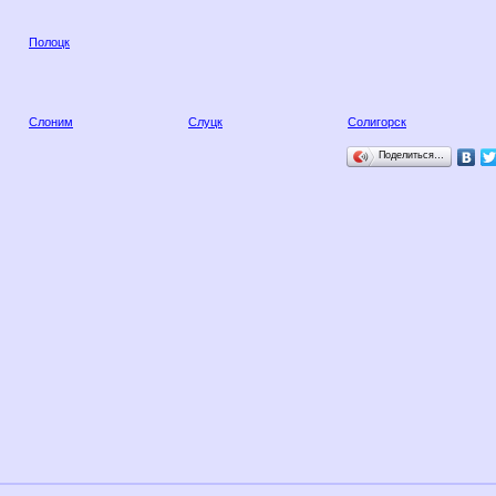
Полоцк
Слоним
Слуцк
Солигорск
Поделиться…