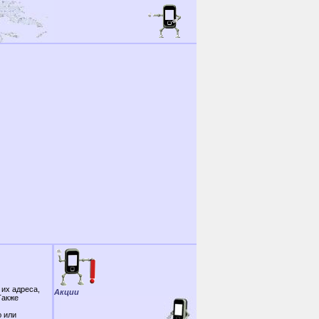
 их адреса,
Акции
Также
ю или