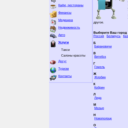
Кафе, рестораны
Финансы
Медицина
другое.
Недвижимость
Выберите Ваш город
Авто
Россия
Беларусь
Ка
Услуги
Б
Барановичи
Такси
В
Салоны красоты
Витебск
Досуг
Г
Гомель
Туризм
Ж
Контакты
Жлобин
К
Кобрин
Л
Лида
М
Мазыр
Н
Новополоцк
О