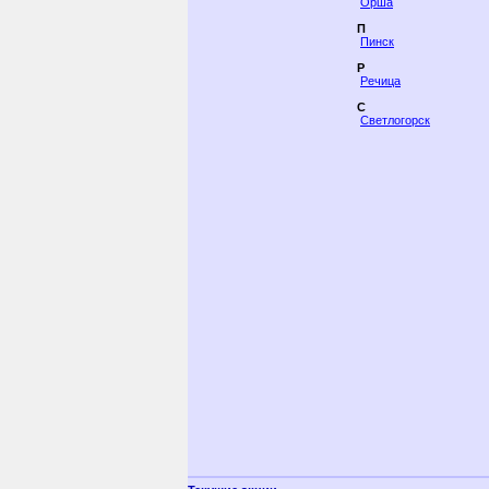
Орша
П
Пинск
Р
Речица
С
Светлогорск