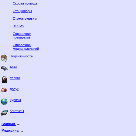
Скорая помощь
Стационары
Стоматологии
Все МУ
Справочник
препаратов
Справочник
меднаправлений
Недвижимость
Авто
Услуги
Досуг
Туризм
Контакты
Главная
→
Медицина
→