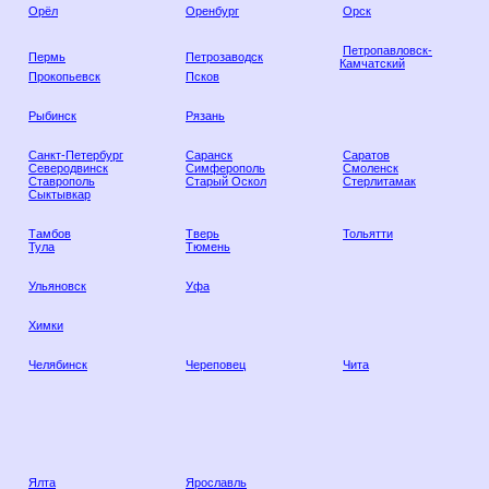
Орёл
Оренбург
Орск
Петропавловск-
Пермь
Петрозаводск
Камчатский
Прокопьевск
Псков
Рыбинск
Рязань
Санкт-Петербург
Саранск
Саратов
Северодвинск
Симферополь
Смоленск
Ставрополь
Старый Оскол
Стерлитамак
Сыктывкар
Тамбов
Тверь
Тольятти
Тула
Тюмень
Ульяновск
Уфа
Химки
Челябинск
Череповец
Чита
Ялта
Ярославль