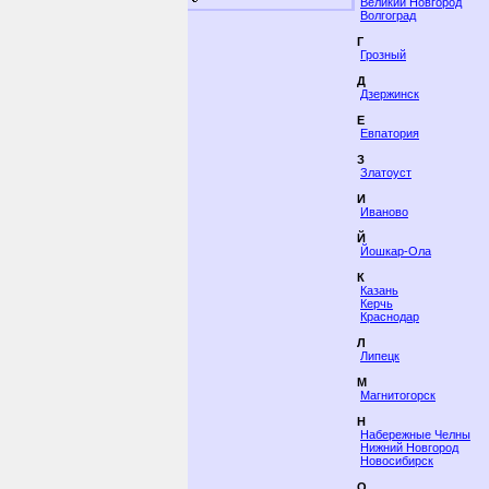
Великий Новгород
Волгоград
Г
Грозный
Д
Дзержинск
Е
Евпатория
З
Златоуст
И
Иваново
Й
Йошкар-Ола
К
Казань
Керчь
Краснодар
Л
Липецк
М
Магнитогорск
Н
Набережные Челны
Нижний Новгород
Новосибирск
О