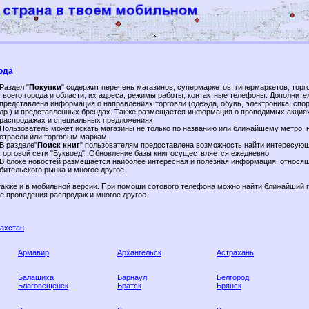
ода
Раздел "
Покупки
" содержит перечень магазинов, супермаркетов, гипермаркетов, торг
твоего города и области, их адреса, режимы работы, контактные телефоны. Дополните
представлена информация о направлениях торговли (одежда, обувь, электроника, спо
др.) и представленных брендах. Также размещается информация о проводимых акция
распродажах и специальных предложениях.
Пользователь может искать магазины не только по названию или ближайшему метро, н
отрасли или торговым маркам.
В разделе"
Поиск книг
" пользователям предоставлена возможность найти интересующ
торговой сети "Буквоед". Обновление базы книг осуществляется ежедневно.
В блоке новостей размещается наиболее интересная и полезная информация, относя
бительского рынка и многое другое.
также и в мобильной версии. При помощи сотового телефона можно найти ближайший 
ие проведения распродаж и многое другое.
захстан
Армавир
Архангельск
Астрахань
Балашиха
Барнаул
Белгород
Благовещенск
Братск
Брянск