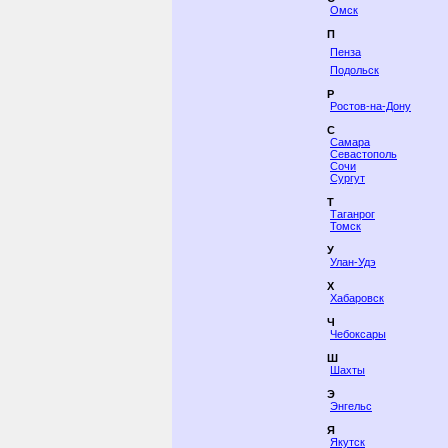
Омск
П
Пенза
Подольск
Р
Ростов-на-Дону
С
Самара
Севастополь
Сочи
Сургут
Т
Таганрог
Томск
У
Улан-Удэ
Х
Хабаровск
Ч
Чебоксары
Ш
Шахты
Э
Энгельс
Я
Якутск