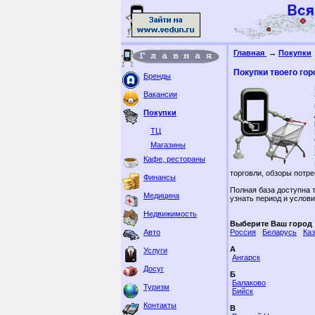
Главная
→
Покупки
Покупки твоего гор
Бренды
Вакансии
Покупки
ТЦ
Магазины
Кафе, рестораны
торговли, обзоры потре
Финансы
Полная база доступна 
Медицина
узнать период и услов
Недвижимость
Выберите Ваш город
Авто
Россия
Беларусь
Ка
А
Услуги
Ангарск
Досуг
Б
Балаково
Туризм
Бийск
Контакты
В