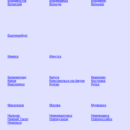
Владивосток
Владикавказ
Владимир
Волжский
Вологда
Воронеж
Екатеринбург
Ижевск
Иркутск
Калининград
Калуга
Кемерово
Киров
Комсомольск-на-Амуре
Кострома
Красноярск
Курган
Курск
Махачкала
Москва
Мурманск
Нальчик
Нижневартовск
Нижнекамск
Нижний Тагил
Новокузнецк
Новороссийск
Норильск