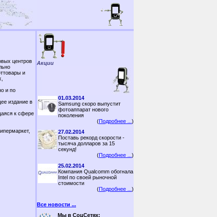
овых центров
Акции
льно
рттовары и
х,
о и по
01.03.2014
ее издание в
Samsung скоро выпустит
фотоаппарат нового
щаяся к сфере
поколения
(
Подробнее ...
)
гипермаркет,
27.02.2014
Поставь рекорд скорости -
тысяча долларов за 15
секунд!
(
Подробнее ...
)
25.02.2014
Компания Qualcomm обогнала
Intel по своей рыночной
стоимости
(
Подробнее ...
)
Все новости ...
Мы в СоцСетях: