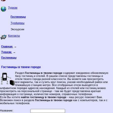
Туризм
Гостиницы
Турфирмы
Экскурсии
Контакты
Главная
→
Туризм
→
Гостиницы
Гостиницы в твоем городе
Раздел
Гостиницы в твоем городе
содержит ежедневно обновляемую
базу гостиниц и отелей. В нашем списке представлены гостиницы и
отели твоего города разной классности. Вы можете как просмотреть
все варианты, так и сузить круг поиска, указав необходимый район или
ближайшую станцию метро. Все отобранные отели выводятся в
алфавитном порядке адресов нахождения. Каждый из отелей или гостиниц можно
просмотреть на персональной странице - там же будет представлена краткая
информация о гостинице, количестве номеров, справочных телефонах.
Если Вы хотите
найти гостиницу в твоем городе
- наш ресурс поможет Вам.
Возможен поиск в разделе
Гостиницы в твоем городе
как с компьютеров, так и с
мобильных телефонов.
Название: