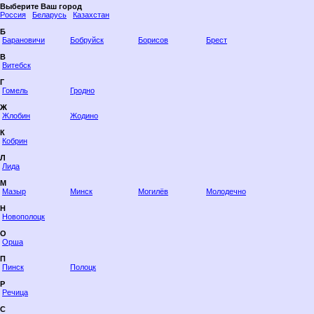
Выберите Ваш город
Россия
Беларусь
Казахстан
Б
Барановичи
Бобруйск
Борисов
Брест
В
Витебск
Г
Гомель
Гродно
Ж
Жлобин
Жодино
К
Кобрин
Л
Лида
М
Мазыр
Минск
Могилёв
Молодечно
Н
Новополоцк
О
Орша
П
Пинск
Полоцк
Р
Речица
С