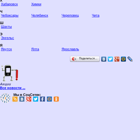
Х
Хабаровск
Химки
Ч
Чебоксары
Челябинск
Череповец
Чита
Ш
Шахты
Э
Энгельс
Я
Якутск
Ялта
Ярославль
Поделиться…
Акции
Все новости ...
Мы в СоцСетях: