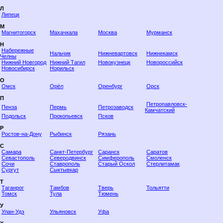
Л
Липецк
М
Магнитогорск
Махачкала
Москва
Мурманск
Н
Набережные
Нальчик
Нижневартовск
Нижнекамск
Челны
Нижний Новгород
Нижний Тагил
Новокузнецк
Новороссийск
Новосибирск
Норильск
О
Омск
Орёл
Оренбург
Орск
П
Петропавловск-
Пенза
Пермь
Петрозаводск
Камчатский
Подольск
Прокопьевск
Псков
Р
Ростов-на-Дону
Рыбинск
Рязань
С
Самара
Санкт-Петербург
Саранск
Саратов
Севастополь
Северодвинск
Симферополь
Смоленск
Сочи
Ставрополь
Старый Оскол
Стерлитамак
Сургут
Сыктывкар
Т
Таганрог
Тамбов
Тверь
Тольятти
Томск
Тула
Тюмень
У
Улан-Удэ
Ульяновск
Уфа