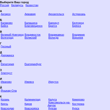
Выберите Ваш город
Россия
Беларусь
Казахстан
А
Ангарск
Армавир
Архангельск
Астрахань
Б
Балаково
Балашиха
Барнаул
Белгород
Бийск
Благовещенск
Братск
Брянск
В
Великий Новгород
Владивосток
Владикавказ
Владимир
Волгоград
Волжский
Вологда
Воронеж
Г
Грозный
Д
Дзержинск
Е
Евпатория
Екатеринбург
З
Златоуст
И
Иваново
Ижевск
Иркутск
Й
Йошкар-Ола
К
Казань
Калининград
Калуга
Кемерово
Комсомольск-на-
Керчь
Киров
Кострома
Амуре
Краснодар
Красноярск
Курган
Курск